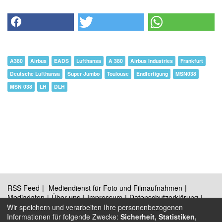
A380
Airbus
EADS
Lufthansa
A 380
Airbus Industries
Frankfurt
Deutsche Lufthansa
Super Jumbo
Toulouse
Endfertigung
MSN038
MSN 038
LH
DLH
RSS Feed
Mediendienst für Foto und Filmaufnahmen
Mediadaten
Über uns
Impressum
Datenschutzerklärung
Kontakt
Wir speichern und verarbeiten Ihre personenbezogenen
Informationen für folgende Zwecke:
Sicherheit, Statistiken,