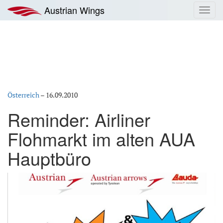
Zum
Austrian Wings
Toggl
Inhalt
navig
springen
Österreich
–
16.09.2010
Reminder: Airliner
Flohmarkt im alten AUA
Hauptbüro