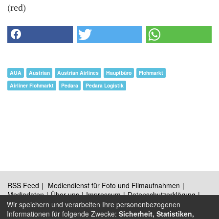
(red)
AUA
Austrian
Austrian Airlines
Hauptbüro
Flohmarkt
Airliner Flohmarkt
Pedara
Pedara Logistik
RSS Feed
Mediendienst für Foto und Filmaufnahmen
Mediadaten
Über uns
Impressum
Datenschutzerklärung
Kontakt
Wir speichern und verarbeiten Ihre personenbezogenen
Informationen für folgende Zwecke:
Sicherheit, Statistiken,