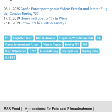
08.11.2025
Große Fotoreportage mit Video: Festakt und letzter Flug
der Condor Boeing 757
19.11.2019
Honeywell Boeing 757 in Wien
23.01.2019
Retro-Jets bei British Airways
VIE
Flughafen Wien
British Airways
Flughafen Wien Schwechat
BA
Vienna International Airport
Vienna Airport
Boeing 757
757
Wien Schwechat
B757
Ausmusterung
Boeing B 757
Boeing B757
G-CPET
RSS Feed
Mediendienst für Foto und Filmaufnahmen