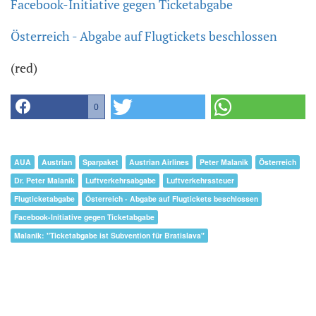
Facebook-Initiative gegen Ticketabgabe
Österreich - Abgabe auf Flugtickets beschlossen
(red)
0
AUA
Austrian
Sparpaket
Austrian Airlines
Peter Malanik
Österreich
Dr. Peter Malanik
Luftverkehrsabgabe
Luftverkehrssteuer
Flugticketabgabe
Österreich - Abgabe auf Flugtickets beschlossen
Facebook-Initiative gegen Ticketabgabe
Malanik: "Ticketabgabe ist Subvention für Bratislava"