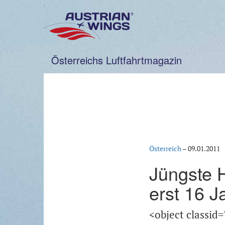
Zum
Inhalt
springen
Österreichs Luftfahrtmagazin
Österreich
–
09.01.2011
Jüngste H
erst 16 J
<object classid