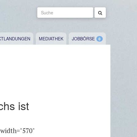
Suche
KTLANDUNGEN
MEDIATHEK
JOBBÖRSE
hs ist
 width="570"