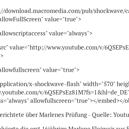
://download.macromedia.com/pub/shockwave/cab
llowFullScreen" value="true">
lowscriptaccess" value="always">
rc" value="http://www.youtube.com/v/6QSEPs
">
lowfullscreen" value="true">
plication/x-shockwave-flash" width="570" heig
w.youtube.com/v/6QSEPsEz81M?fs=1&hl=de_DE
ss="always" allowfullscreen="true"></embed></o
erichtete über Marlenes Prüfung - Quelle: Yout
lvierte die erst 16jährige Marlene Floimair aus 