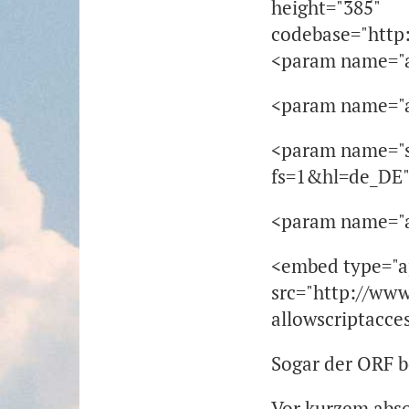
height="385"
codebase="http
<param name="a
<param name="al
<param name="s
fs=1&hl=de_DE
<param name="al
<embed type="ap
src="http://ww
allowscriptacce
Sogar der ORF b
Vor kurzem abso