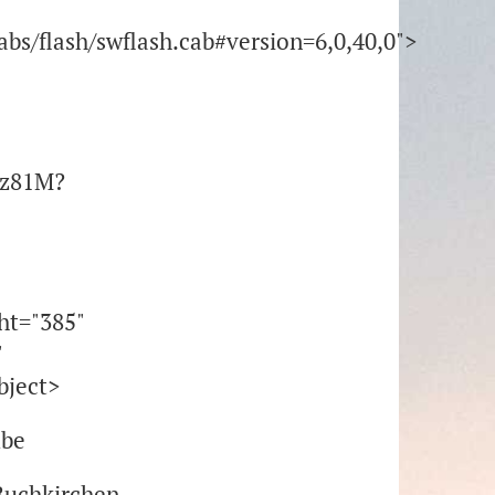
s/flash/swflash.cab#version=6,0,40,0">
Ez81M?
ht="385"
"
bject>
ube
Buchkirchen,