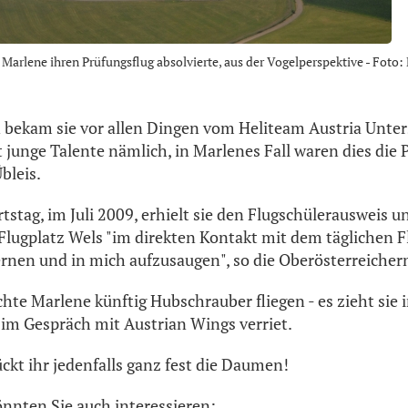
Marlene ihren Prüfungsflug absolvierte, aus der Vogelperspektive - Foto: 
 bekam sie vor allen Dingen vom Heliteam Austria Unter
t junge Talente nämlich, in Marlenes Fall waren dies die
bleis.
stag, im Juli 2009, erhielt sie den Flugschülerausweis u
ugplatz Wels "im direkten Kontakt mit dem täglichen F
lernen und in mich aufzusaugen", so die Oberösterreicher
hte Marlene künftig Hubschrauber fliegen - es zieht sie 
e im Gespräch mit Austrian Wings verriet.
ckt ihr jedenfalls ganz fest die Daumen!
önnten Sie auch interessieren: