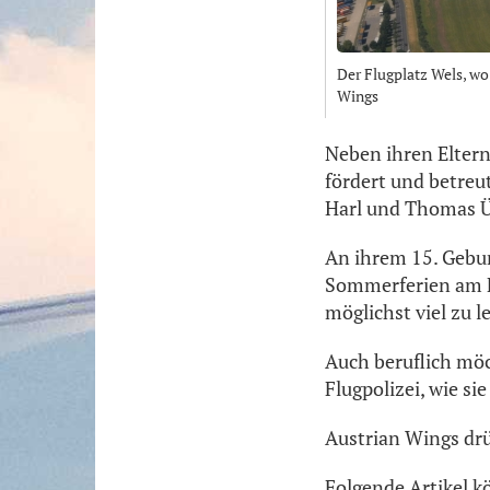
Der Flugplatz Wels, wo 
Wings
Neben ihren Eltern
fördert und betreu
Harl und Thomas Ü
An ihrem 15. Geburt
Sommerferien am Fl
möglichst viel zu 
Auch beruflich möc
Flugpolizei, wie si
Austrian Wings drü
Folgende Artikel k