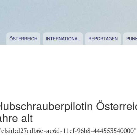
ÖSTERREICH
INTERNATIONAL
REPORTAGEN
PUN
ubschrauberpilotin Österreic
ahre alt
="clsid:d27cdb6e-ae6d-11cf-96b8-444553540000"