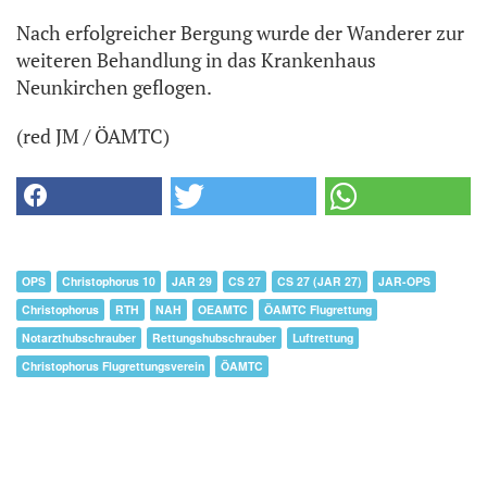
Nach erfolgreicher Bergung wurde der Wanderer zur
weiteren Behandlung in das Krankenhaus
Neunkirchen geflogen.
(red JM / ÖAMTC)
OPS
Christophorus 10
JAR 29
CS 27
CS 27 (JAR 27)
JAR-OPS
Christophorus
RTH
NAH
OEAMTC
ÖAMTC Flugrettung
Notarzthubschrauber
Rettungshubschrauber
Luftrettung
Christophorus Flugrettungsverein
ÖAMTC