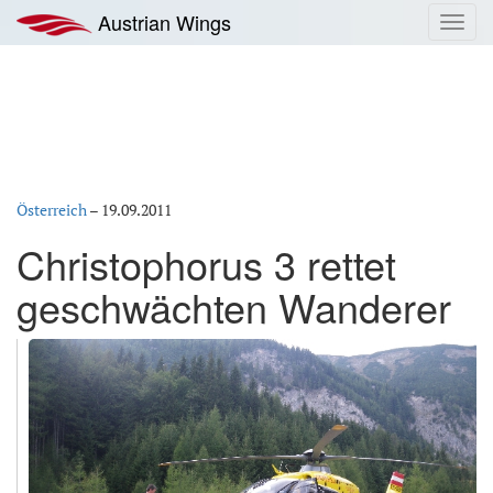
Zum
Austrian Wings
Toggl
Inhalt
navig
springen
Österreich
–
19.09.2011
Christophorus 3 rettet
geschwächten Wanderer