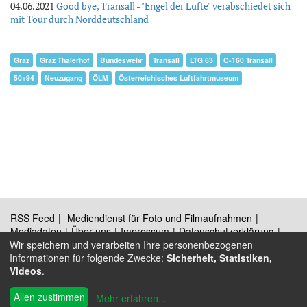
04.06.2021
Good bye, Transall - "Engel der Lüfte" verabschiedet sich
mit Tour durch Norddeutschland
Graz
Graz Thalerhof
Bundeswehr
Transall
LTG 63
C-160 Transall
50+94
Neuzugang
ÖLM
Österreichisches Luftfahrtmuseum
RSS Feed
Mediendienst für Foto und Filmaufnahmen
Mediadaten
Über uns
Impressum
Datenschutzerklärung
Kontakt
Wir speichern und verarbeiten Ihre personenbezogenen
Informationen für folgende Zwecke:
Sicherheit, Statistiken,
Videos
.
®
© 2009 - 2026 Austrian Wings
Allen zustimmen
Mehr erfahren
...