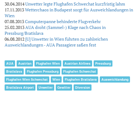
30.04.2014
Unwetter legte Flughafen Schwechat kurzfristig lahm
17.11.2013
Wetterchaos in Budapest sorgt für Ausweichlandungen in
Wien
07.08.2013
Computerpanne behinderte Flugverkehr
25.02.2013
AUA droht (Sammel-) Klage nach Chaos in
Pressburg/Bratislava
06.08.2012
[U] Unwetter in Wien führten zu zahlreichen
Ausweichlandungen - AUA Passagiere saßen fest
AUA
Austrian
Flughafen Wien
Austrian Airlines
Pressburg
Bratislava
Flughafen Pressburg
Flughafen Schwechat
Flughafen Wien Schwechat
Wien
Flughafen Bratislava
Ausweichlandung
Bratislava Airport
Unwetter
Gewitter
Diversion