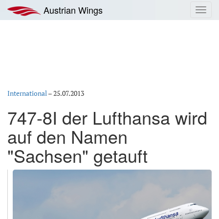
Zum
Austrian Wings
Toggl
Inhalt
navig
springen
International
–
25.07.2013
747-8I der Lufthansa wird
auf den Namen
"Sachsen" getauft