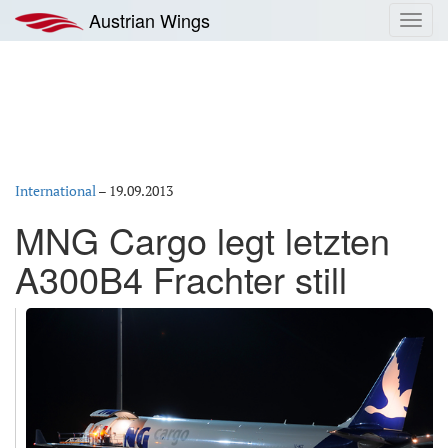
Zum
Austrian Wings
Toggl
Inhalt
navig
springen
International
–
19.09.2013
MNG Cargo legt letzten
A300B4 Frachter still