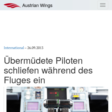
Zum
Austrian Wings
Toggl
Inhalt
navig
springen
International
–
26.09.2013
Übermüdete Piloten
schliefen während des
Fluges ein