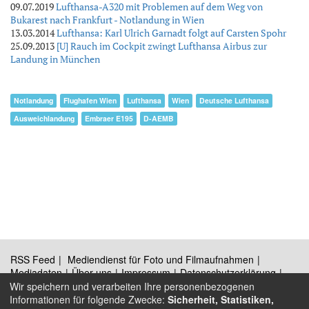
09.07.2019
Lufthansa-A320 mit Problemen auf dem Weg von
Bukarest nach Frankfurt - Notlandung in Wien
13.03.2014
Lufthansa: Karl Ulrich Garnadt folgt auf Carsten Spohr
25.09.2013
[U] Rauch im Cockpit zwingt Lufthansa Airbus zur
Landung in München
Notlandung
Flughafen Wien
Lufthansa
Wien
Deutsche Lufthansa
Ausweichlandung
Embraer E195
D-AEMB
RSS Feed
Mediendienst für Foto und Filmaufnahmen
Mediadaten
Über uns
Impressum
Datenschutzerklärung
Kontakt
Wir speichern und verarbeiten Ihre personenbezogenen
Informationen für folgende Zwecke:
Sicherheit, Statistiken,