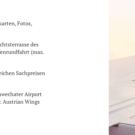
arten, Fotos,
ichtsterrasse des
afenrundfahrt (max.
eichen Sachpreisen
chwechater Airport
: Austrian Wings