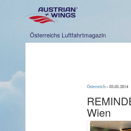
Zum
Inhalt
springen
Österreichs Luftfahrtmagazin
Österreich
–
03.05.2014
REMINDER
Wien