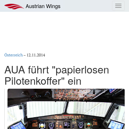
Zum
Austrian Wings
Toggl
Inhalt
navig
springen
Österreich
–
12.11.2014
AUA führt "papierlosen
Pilotenkoffer" ein