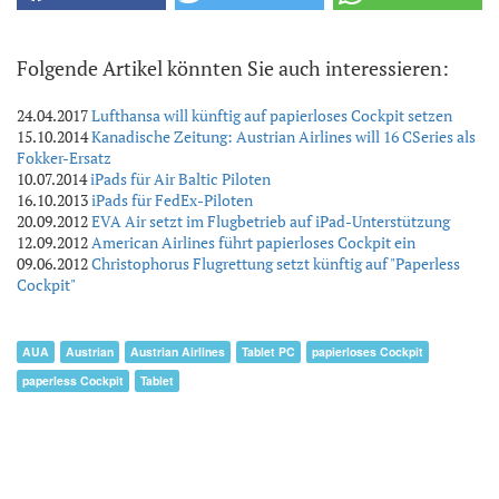
Folgende Artikel könnten Sie auch interessieren:
24.04.2017
Lufthansa will künftig auf papierloses Cockpit setzen
15.10.2014
Kanadische Zeitung: Austrian Airlines will 16 CSeries als
Fokker-Ersatz
10.07.2014
iPads für Air Baltic Piloten
16.10.2013
iPads für FedEx-Piloten
20.09.2012
EVA Air setzt im Flugbetrieb auf iPad-Unterstützung
12.09.2012
American Airlines führt papierloses Cockpit ein
09.06.2012
Christophorus Flugrettung setzt künftig auf "Paperless
Cockpit"
AUA
Austrian
Austrian Airlines
Tablet PC
papierloses Cockpit
paperless Cockpit
Tablet