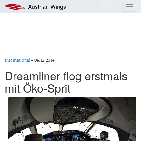
Zum
Austrian Wings
Toggl
Inhalt
navig
springen
International
–
04.12.2014
Dreamliner flog erstmals
mit Öko-Sprit