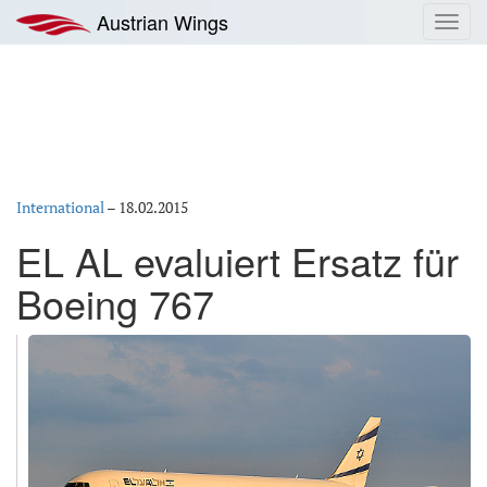
Zum
Austrian Wings
Toggl
Inhalt
navig
springen
International
–
18.02.2015
EL AL evaluiert Ersatz für
Boeing 767