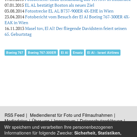
07.01.2015
EL AL bestätigt Boston als neues Ziel
03.08.2014
Fotostrecke EL AL B737-900ER 4X-EHE in Wien
23.04.2014
Fotobericht vom Besuch der El Al Boeing 767-300ER 4X-
EAK in Wien
16.11.2013
Masel tov, El Al! Der fliegende Davidstern feiert seinen
65. Geburtstag
Boeing 767
Boeing 767-300ER
El Al
Ersatz
El Al - Israel Airlines
RSS Feed
Mediendienst für Foto und Filmaufnahmen
Mediadaten
Über uns
Impressum
Datenschutzerklärung
Kontakt
Wir speichern und verarbeiten Ihre personenbezogenen
Informationen für folgende Zwecke:
Sicherheit, Statistiken,