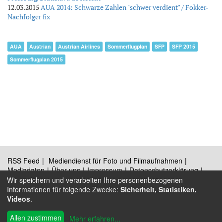
12.03.2015
AUA 2014: Schwarze Zahlen "schwer verdient" / Fokker-
Nachfolger fix
AUA
Austrian
Austrian Airlines
Sommerflugplan
SFP
SFP 2015
Sommerflugplan 2015
RSS Feed
Mediendienst für Foto und Filmaufnahmen
Mediadaten
Über uns
Impressum
Datenschutzerklärung
Kontakt
Wir speichern und verarbeiten Ihre personenbezogenen
Informationen für folgende Zwecke:
Sicherheit, Statistiken,
Videos
.
®
© 2009 - 2026 Austrian Wings
Allen zustimmen
Mehr erfahren
...