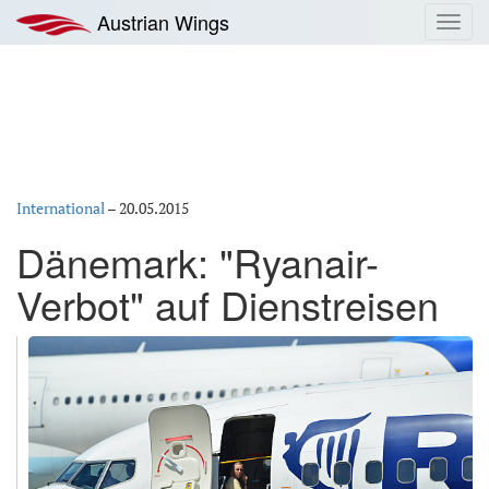
Zum
Austrian Wings
Toggl
Inhalt
navig
springen
International
–
20.05.2015
Dänemark: "Ryanair-
Verbot" auf Dienstreisen