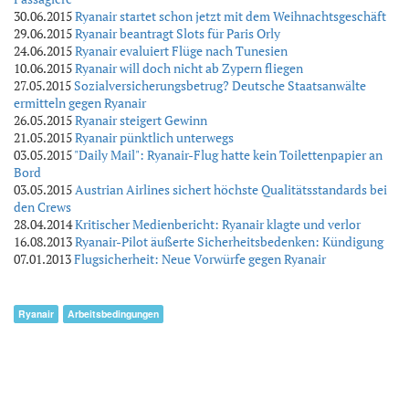
30.06.2015
Ryanair startet schon jetzt mit dem Weihnachtsgeschäft
29.06.2015
Ryanair beantragt Slots für Paris Orly
24.06.2015
Ryanair evaluiert Flüge nach Tunesien
10.06.2015
Ryanair will doch nicht ab Zypern fliegen
27.05.2015
Sozialversicherungsbetrug? Deutsche Staatsanwälte
ermitteln gegen Ryanair
26.05.2015
Ryanair steigert Gewinn
21.05.2015
Ryanair pünktlich unterwegs
03.05.2015
"Daily Mail": Ryanair-Flug hatte kein Toilettenpapier an
Bord
03.05.2015
Austrian Airlines sichert höchste Qualitätsstandards bei
den Crews
28.04.2014
Kritischer Medienbericht: Ryanair klagte und verlor
16.08.2013
Ryanair-Pilot äußerte Sicherheitsbedenken: Kündigung
07.01.2013
Flugsicherheit: Neue Vorwürfe gegen Ryanair
Ryanair
Arbeitsbedingungen