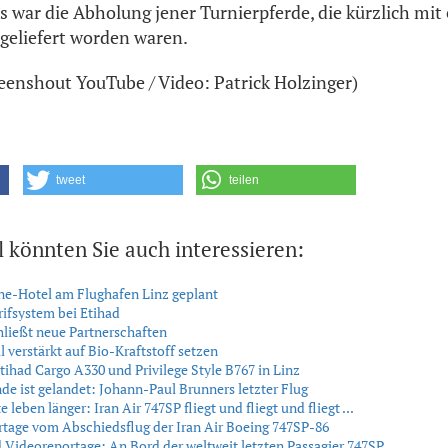
 war die Abholung jener Turnierpferde, die kürzlich mi
ngeliefert worden waren.
creenshout YouTube / Video: Patrick Holzinger)
tweet
teilen
l könnten Sie auch interessieren:
ne-Hotel am Flughafen Linz geplant
ifsystem bei Etihad
hließt neue Partnerschaften
l verstärkt auf Bio-Kraftstoff setzen
tihad Cargo A330 und Privilege Style B767 in Linz
de ist gelandet: Johann-Paul Brunners letzter Flug
 leben länger: Iran Air 747SP fliegt und fliegt und fliegt ...
tage vom Abschiedsflug der Iran Air Boeing 747SP-86
 Videoreportage: An Bord der weltweit letzten Passagier 747SP