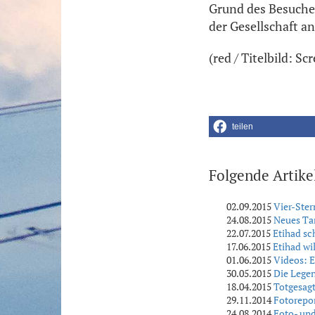
Grund des Besuches
der Gesellschaft a
(red / Titelbild: S
teilen
Folgende Artike
02.09.2015
Vier-Ster
24.08.2015
Neues Tar
22.07.2015
Etihad sc
17.06.2015
Etihad wil
01.06.2015
Videos: E
30.05.2015
Die Legen
18.04.2015
Totgesagte
29.11.2014
Fotorepor
24.08.2014
Foto- und