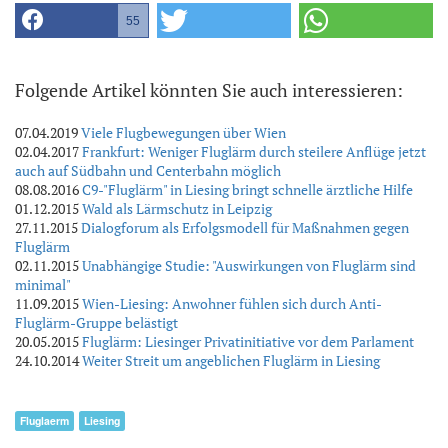
55
Folgende Artikel könnten Sie auch interessieren:
07.04.2019
Viele Flugbewegungen über Wien
02.04.2017
Frankfurt: Weniger Fluglärm durch steilere Anflüge jetzt
auch auf Südbahn und Centerbahn möglich
08.08.2016
C9-"Fluglärm" in Liesing bringt schnelle ärztliche Hilfe
01.12.2015
Wald als Lärmschutz in Leipzig
27.11.2015
Dialogforum als Erfolgsmodell für Maßnahmen gegen
Fluglärm
02.11.2015
Unabhängige Studie: "Auswirkungen von Fluglärm sind
minimal"
11.09.2015
Wien-Liesing: Anwohner fühlen sich durch Anti-
Fluglärm-Gruppe belästigt
20.05.2015
Fluglärm: Liesinger Privatinitiative vor dem Parlament
24.10.2014
Weiter Streit um angeblichen Fluglärm in Liesing
Fluglaerm
Liesing