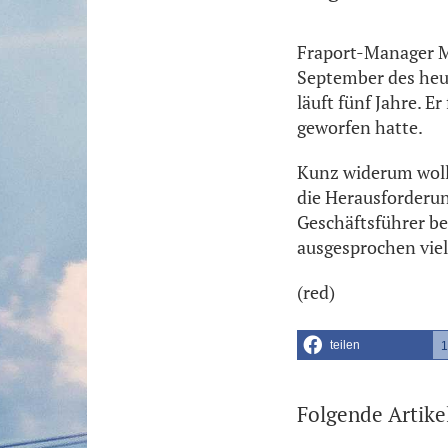
Fraport-Manager M
September des heur
läuft fünf Jahre. E
geworfen hatte.
Kunz widerum wollt
die Herausforderu
Geschäftsführer ber
ausgesprochen viel
(red)
teilen
1
Folgende Artike