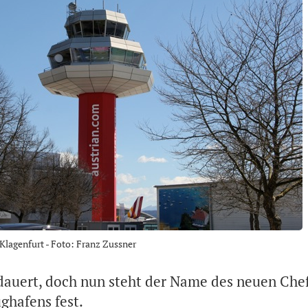
Klagenfurt - Foto: Franz Zussner
dauert, doch nun steht der Name des neuen Chef
ghafens fest.