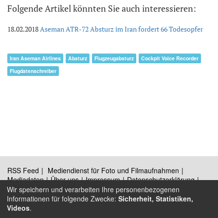
Folgende Artikel könnten Sie auch interessieren:
18.02.2018
Aseman ATR-72 Absturz im Iran fordert 66 Todesopfer
Iran Aseman Airlines
Absturz
Flugzeugabsturz
Cockpit Voice Recorder
Flugdatenschreiber
RSS Feed
Mediendienst für Foto und Filmaufnahmen
Mediadaten
Über uns
Impressum
Datenschutzerklärung
Kontakt
Wir speichern und verarbeiten Ihre personenbezogenen
Informationen für folgende Zwecke:
Sicherheit, Statistiken,
Videos
.