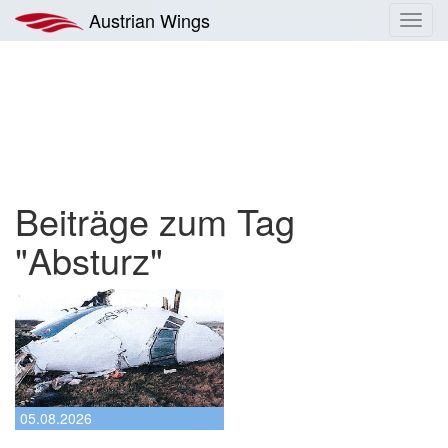
Zum
Austrian Wings
Toggl
Inhalt
navig
springen
Beiträge zum Tag
"Absturz"
05.08.2026