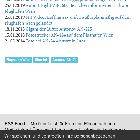
25.01.2019
Airport Night VIE: 600 Besucher informierten sich am
Flughafen Wien
23.01.2019
Mit Video: Lufthansa-Jumbo außerplanmäßig auf dem
Flughafen Wien gelandet
18.11.2018
Gigant der Lüfte: Antonov AN-225
13.01.2018
Fotostrecke: AN-124 auf dem Flughafen Wien
21.05.2014
Tote bei AN-74 Absturz in Laos
Flughafen Wien
Shar Ink
Antonov AN-74
RSS Feed
Mediendienst für Foto und Filmaufnahmen
Mediadaten
Über uns
Impressum
Datenschutzerklärung
Kontakt
Wir speichern und verarbeiten Ihre personenbezogenen