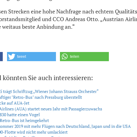
sen Strecken eine hohe Nachfrage nach echtem Qualitäts
Vorstandsmitglied und CCO Andreas Otto. „Austrian Airlin
e weitaus beste Anbindung an.“
tweet
teilen
l könnten Sie auch interessieren:
 trägt Schriftzug „Wiener Johann Strauss Orchester“
tiger "Retro-Bus" nach Pressburg überstellt
cke auf AUA-Jet
Airlines (AUA) startet neues Jahr mit Passagierzuwachs
30 hatte einen Vogel
Retro-Bus ist heimgekehrt
ommer 2019 mit mehr Flügen nach Deutschland, Japan und in die USA
-Flotte wird nicht mehr umlackiert