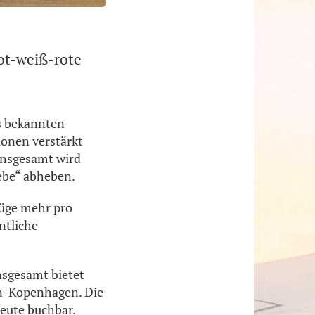
rot-weiß-rote
s bekannten
ionen verstärkt
 Insgesamt wird
ebe“ abheben.
lüge mehr pro
ntliche
nsgesamt bietet
en-Kopenhagen. Die
eute buchbar.