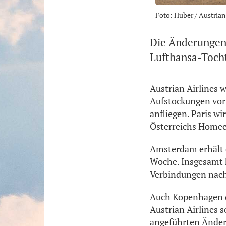
Foto: Huber / Austria
Die Änderungen g
Lufthansa-Tocht
Austrian Airlines
Aufstockungen vor 
anfliegen. Paris w
Österreichs Homeca
Amsterdam erhält e
Woche. Insgesamt 
Verbindungen nac
Auch Kopenhagen da
Austrian Airlines 
angeführten Änderu