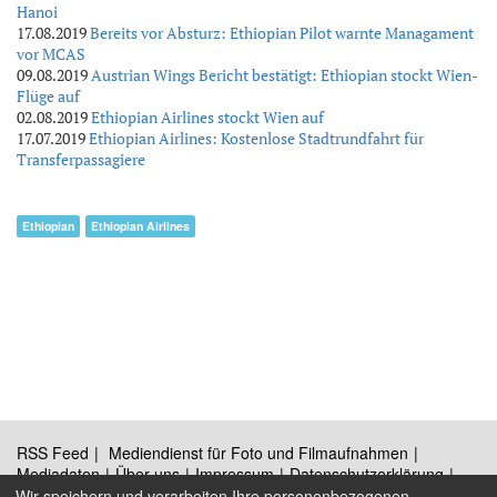
Hanoi
17.08.2019
Bereits vor Absturz: Ethiopian Pilot warnte Managament
vor MCAS
09.08.2019
Austrian Wings Bericht bestätigt: Ethiopian stockt Wien-
Flüge auf
02.08.2019
Ethiopian Airlines stockt Wien auf
17.07.2019
Ethiopian Airlines: Kostenlose Stadtrundfahrt für
Transferpassagiere
Ethiopian
Ethiopian Airlines
RSS Feed
Mediendienst für Foto und Filmaufnahmen
Mediadaten
Über uns
Impressum
Datenschutzerklärung
Kontakt
Wir speichern und verarbeiten Ihre personenbezogenen