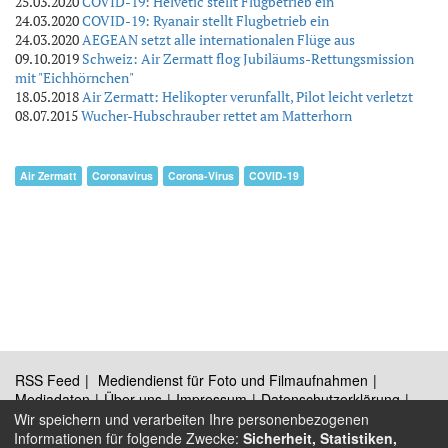
25.03.2020
COVID-19: Helvetic stellt Flugbetrieb ein
24.03.2020
COVID-19: Ryanair stellt Flugbetrieb ein
24.03.2020
AEGEAN setzt alle internationalen Flüge aus
09.10.2019
Schweiz: Air Zermatt flog Jubiläums-Rettungsmission
mit "Eichhörnchen"
18.05.2018
Air Zermatt: Helikopter verunfallt, Pilot leicht verletzt
08.07.2015
Wucher-Hubschrauber rettet am Matterhorn
Air Zermatt
Coronavirus
Corona-Virus
COVID-19
RSS Feed
Mediendienst für Foto und Filmaufnahmen
Mediadaten
Über uns
Impressum
Datenschutzerklärung
Kontakt
Wir speichern und verarbeiten Ihre personenbezogenen
Informationen für folgende Zwecke:
Sicherheit, Statistiken,