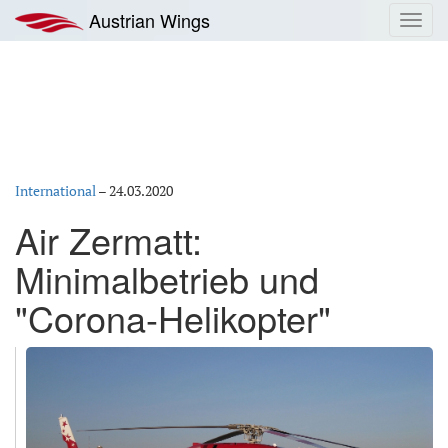
Zum
Austrian Wings
Toggl
Inhalt
navig
springen
International
–
24.03.2020
Air Zermatt:
Minimalbetrieb und
"Corona-Helikopter"