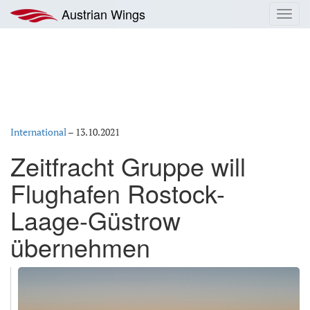
Zum
Austrian Wings
Toggl
Inhalt
navig
springen
International
–
13.10.2021
Zeitfracht Gruppe will
Flughafen Rostock-
Laage-Güstrow
übernehmen