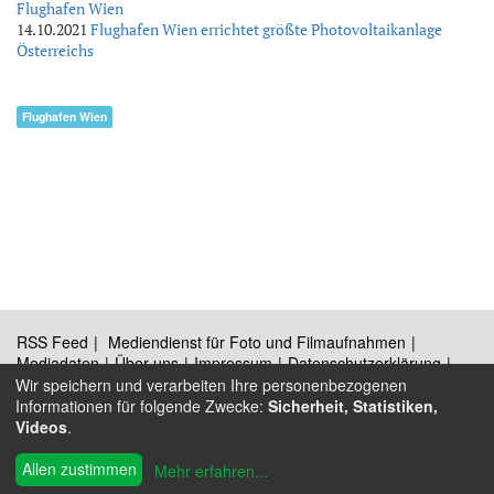
Flughafen Wien
14.10.2021
Flughafen Wien errichtet größte Photovoltaikanlage
Österreichs
Flughafen Wien
RSS Feed
Mediendienst für Foto und Filmaufnahmen
Mediadaten
Über uns
Impressum
Datenschutzerklärung
Kontakt
Wir speichern und verarbeiten Ihre personenbezogenen
Informationen für folgende Zwecke:
Sicherheit, Statistiken,
Videos
.
®
Allen zustimmen
© 2009 - 2026 Austrian Wings
Mehr erfahren
...