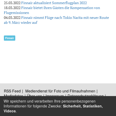
25.03.2022
Finnair aktualisiert Sommerflugplan 2022
18.03.2022
Finnair bietet ihren Gästen die Kompensation von
Flugemissionen
04.03.2022
Finnair nimmt Flüge nach Tokio Narita mit neuer Route
ab 9. März wieder auf
Finnair
RSS Feed
Mediendienst für Foto und Filmaufnahmen
Mediadaten
Über uns
Impressum
Datenschutzerklärung
Kontakt
Wir speichern und verarbeiten Ihre personenbezogenen
Informationen für folgende Zwecke:
Sicherheit, Statistiken,
Videos
.