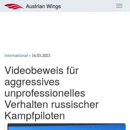
Zum
Austrian Wings
Toggl
Inhalt
navig
springen
International
–
16.03.2023
Videobeweis für
aggressives
unprofessionelles
Verhalten russischer
Kampfpiloten