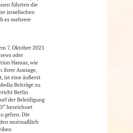
hnen führten die
er israelischen
ab es mehrere
dem 7. Oktober 2023
enews oder
ation Hamas, wie
n ihrer Aussage,
t, ist eine äußerst
Media Beiträge zu
richt Berlin
urf der Beleidigung
PD“ bezeichnet
zu gehen. Die
u den mutmaßlich
eiben