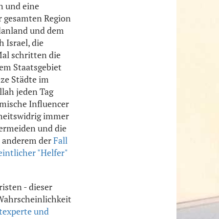
n und eine
er gesamten Region
rdanland und dem
 Israel, die
al schritten die
hem Staatsgebiet
anze Städte im
llah jeden Tag
imische Influencer
rheitswidrig immer
 vermeiden und die
er anderem der
Fall
intlicher "Helfer"
isten - dieser
Wahrscheinlichkeit
texperte und