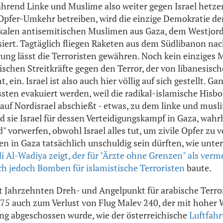
rend Linke und Muslime also weiter gegen Israel hetze
Opfer-Umkehr betreiben, wird die einzige Demokratie d
dikalen antisemitischen Muslimen aus Gaza, dem Westjo
iert. Tagtäglich fliegen Raketen aus dem Südlibanon nach
ung lässt die Terroristen gewähren. Noch kein einziges M
sischen Streitkräfte gegen den Terror, der von libanesisc
, ein. Israel ist also auch hier völlig auf sich gestellt. G
sten evakuiert werden, weil die radikal-islamische Hisbo
uf Nordisrael abschießt - etwas, zu dem linke und musl
 sie Israel für dessen Verteidigungskampf in Gaza, wah
" vorwerfen, obwohl Israel alles tut, um zivile Opfer zu
 in Gaza tatsächlich unschuldig sein dürften, wie unt
i Al-Wadiya zeigt, der für "Ärzte ohne Grenzen" als verme
ich jedoch Bomben für islamistische Terroristen
baute.
it Jahrzehnten Dreh- und Angelpunkt für arabische Terror
5 auch zum Verlust von Flug Malev 240, der mit hoher 
ng abgeschossen wurde, wie der österreichische
Luftfahr