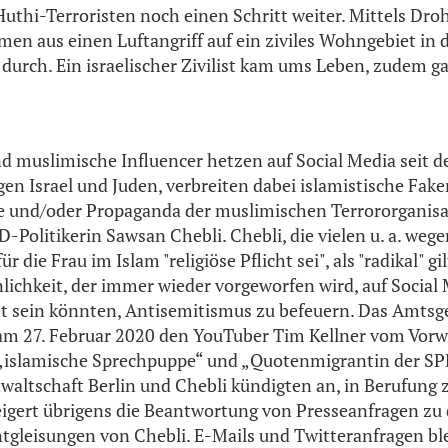
uthi-Terroristen noch einen Schritt weiter. Mittels Dro
men aus einen Luftangriff auf ein ziviles Wohngebiet in d
 durch. Ein israelischer Zivilist kam ums Leben, zudem g
nd muslimische Influencer hetzen auf Social Media seit 
egen Israel und Juden, verbreiten dabei islamistische Fak
ve und/oder Propaganda der muslimischen Terrororganis
-Politikerin Sawsan Chebli. Chebli, die vielen u. a. wege
r die Frau im Islam "religiöse Pflicht sei", als "radikal" gil
lichkeit, der immer wieder vorgeworfen wird, auf Social 
et sein könnten, Antisemitismus zu befeuern. Das Amtsge
am 27. Februar 2020 den YouTuber Tim Kellner vom Vorw
ls „islamische Sprechpuppe“ und „Quotenmigrantin der S
nwaltschaft Berlin und Chebli kündigten an, in Berufung 
eigert übrigens die Beantwortung von Presseanfragen z
tgleisungen von Chebli. E-Mails und Twitteranfragen bl