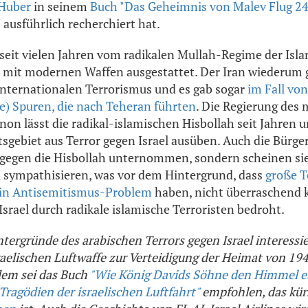
 Huber
in seinem
Buch "Das Geheimnis von Malev Flug 24
"
ausführlich recherchiert hat.
 seit vielen Jahren vom radikalen Mullah-Regime der Isl
d mit modernen Waffen ausgestattet. Der Iran wiederum gi
internationalen Terrorismus und es gab sogar
im Fall vo
e) Spuren, die nach Teheran führten
. Die Regierung des 
on lässt die radikal-islamischen Hisbollah seit Jahren
tsgebiet aus Terror gegen Israel ausüben. Auch die Bürge
 gegen die Hisbollah unternommen, sondern scheinen sie 
zu sympathisieren, was vor dem Hintergrund, dass
große T
ein Antisemitismus-Problem
haben, nicht überraschend
Israel durch radikale islamische Terroristen bedroht.
ntergründe des arabischen Terrors gegen Israel interessi
sraelischen Luftwaffe zur Verteidigung der Heimat von 19
dem sei das Buch
"Wie König Davids Söhne den Himmel e
ragödien der israelischen Luftfahrt"
empfohlen, das kürz