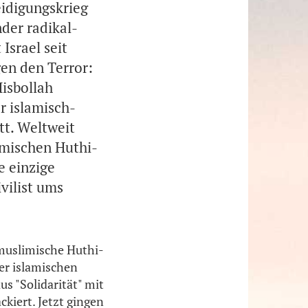
eidigungskrieg
nder radikal-
Israel seit
gen den Terror:
Hisbollah
r islamisch-
tt. Weltweit
imischen Huthi-
e einzige
vilist ums
 muslimische Huthi-
er islamischen
s "Solidarität" mit
kiert. Jetzt gingen