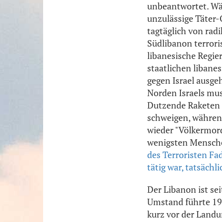
unbeantwortet. Wäh
unzulässige Täter-
tagtäglich von ra
Südlibanon terroris
libanesische Regier
staatlichen libane
gegen Israel ausgeht
Norden Israels mus
Dutzende Raketen a
schweigen, während
wieder "Völkermord
wenigsten Menschen
des Terroristen Fad
tätig war, tatsächl
Der Libanon ist se
Umstand führte 197
kurz vor der Landu