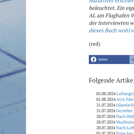
Hardcover erschie
beleuchtet. Ein ei
AL am Flughafen W
der Interviewten w
dieses Buch wohl s
(red)
teilen
0
Folgende Artike
05.08.2024
Luftangri
01.08.2024
AUA führt
31.07.2024
Islamisch
31.07.2024
Gezielter
28.07.2024
Nach Hisb
28.07.2024
Muslimisc
20.07.2024
Nach Luft
05.07.2024
Toter bei