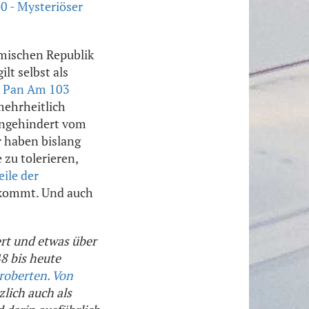
0 - Mysteriöser
amischen Republik
lt selbst als
n Pan Am 103
mehrheitlich
 ungehindert vom
r haben bislang
zu tolerieren,
eile der
 kommt. Und auch
ert und etwas über
48 bis heute
roberten. Von
lich auch als