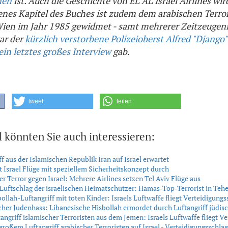
nen
ist. Auch die Geschichte von EL AL Israel Airlines wir
genes Kapitel des Buches ist zudem dem arabischen Terro
ien im Jahr 1985 gewidmet - samt mehrerer Zeitzeugeni
ar der
kürzlich verstorbene Polizeioberst Alfred "Django" 
ein letztes großes Interview
gab.
tweet
teilen
l könnten Sie auch interessieren:
ff aus der Islamischen Republik Iran auf Israel erwartet
 Israel Flüge mit speziellem Sicherheitskonzept durch
er Terror gegen Israel: Mehrere Airlines setzen Tel Aviv Flüge aus
 Luftschlag der israelischen Heimatschützer: Hamas-Top-Terrorist in Tehe
ollah-Luftangriff mit toten Kinder: Israels Luftwaffe fliegt Verteidigungs
her Judenhass: Libanesische Hisbollah ermordet durch Luftangriff jüdis
angriff islamischer Terroristen aus dem Jemen: Israels Luftwaffe fliegt V
 großem Luftangriff arabischer Terroristen auf Israel - Verteidigungsschlag