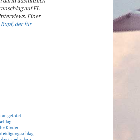
d darin ausführlich
ranschlag auf EL
nterviews. Einer
Rupf, der für
ran getötet
schlag
che Kinder
erteidigungsschlag
 der israelischen