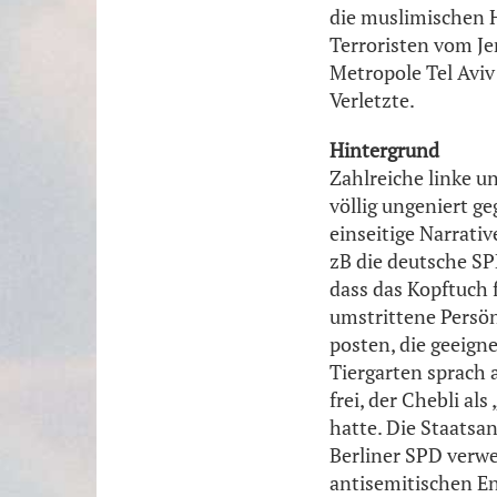
die muslimischen H
Terroristen vom Je
Metropole Tel Aviv
Verletzte.
Hintergrund
Zahlreiche linke u
völlig ungeniert g
einseitige Narrati
zB die deutsche SPD
dass das Kopftuch fü
umstrittene Persön
posten, die geeign
Tiergarten sprach 
frei, der Chebli a
hatte. Die Staatsa
Berliner SPD verw
antisemitischen En