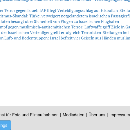
er Terror gegen Israel: IAF fliegt Verteidigungsschlag auf Hisbollah-Stell
ismus-Skandal: Türkei verweigert notgelandetem israelischen Passagierf
iloten besorgt über Sicherheit von Flügen zu israelischen Flughäfen
ampf gegen muslimisch-antisemitischen Terror: Luftwaffe griff Ziele in G
 der israelischen Verteidiger greift erfolgreich Terroristen-Stellungen im
on Luft- und Bodentruppen: Israel befreit vier Geiseln aus Händen muslim
nst für Foto und Filmaufnahmen
Mediadaten
Über uns
Impressum
ings