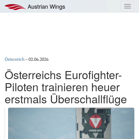
Zum
Austrian Wings
Toggl
Inhalt
navig
springen
Österreich
–
02.06.2026
Österreichs Eurofighter-
Piloten trainieren heuer
erstmals Überschallflüge