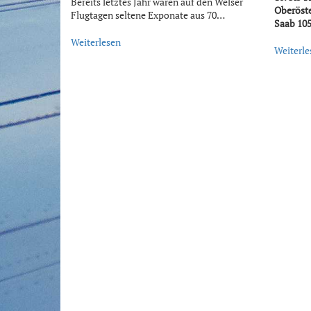
Bereits letztes Jahr waren auf den Welser
Oberöste
Flugtagen seltene Exponate aus 70…
Saab 10
Weiterlesen
Weiterle