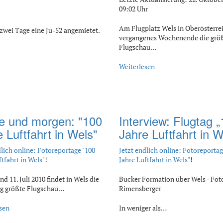
09:02 Uhr
Am Flugplatz Wels in Oberösterre
zwei Tage eine Ju-52 angemietet.
vergangenes Wochenende die grö
Flugschau…
Weiterlesen
e und morgen: "100
Interview: Flugtag 
 Luftfahrt in Wels"
Jahre Luftfahrt in W
dlich online: Fotoreportage "100
Jetzt endlich online: Fotoreportag
ftfahrt in Wels"
!
Jahre Luftfahrt in Wels"
!
d 11. Juli 2010 findet in Wels die
Bücker Formation über Wels - Fot
ig größte Flugschau…
Rimensberger
sen
In weniger als…