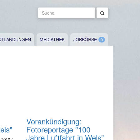
Suche
KTLANDUNGEN
MEDIATHEK
JOBBÖRSE
Vorankündigung:
els"
Fotoreportage "100
Jahre Luftfahrt in Wels"
 2010 /