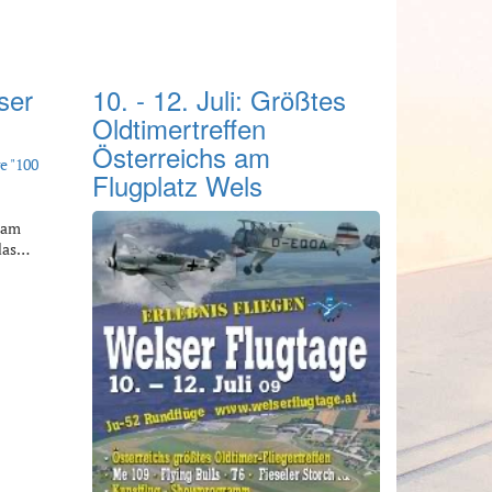
ser
10. - 12. Juli: Größtes
Oldtimertreffen
Österreichs am
e "100
Flugplatz Wels
d am
 das…