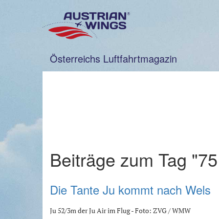
Zum
Inhalt
springen
Österreichs Luftfahrtmagazin
Beiträge zum Tag "75
Die Tante Ju kommt nach Wels
Ju 52/3m der Ju Air im Flug - Foto: ZVG / WMW