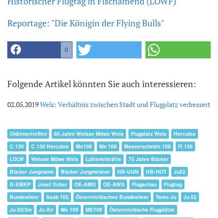
Historischer Flugtag in Fischamend (LOWF)
Reportage: "Die Königin der Flying Bulls"
0
Folgende Artikel könnten Sie auch interessieren:
02.05.2019
Wels: Verhältnis zwischen Stadt und Flugplatz verbessert
Oldtimertreffen
60 Jahre Weisse Möwe Wels
Flugplatz Wels
Hercules
C 130
C 130 Hercules
Me108
Me 108
Messerschmitt 108
Fi 156
LOLW
Weisse Möwe Wels
Luftsreitkräfte
75 Jahre Bücker
Bücker Jungmann
Bücker Jungmeister
HB-UUN
HB-HOT
Ju52
D-EMKP
Josef Ecker
OE-AMG
OE-AWG
Flugschau
Flugtag
Bundesheer
Saab 105
Österreichisches Bundesheer
Tante Ju
Ju 52
Ju 52/3m
Ju Air
Me 109
ME109
Österreichische Flugplätze