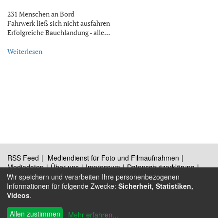
231 Menschen an Bord
Fahrwerk ließ sich nicht ausfahren
Erfolgreiche Bauchlandung - alle…
Weiterlesen
RSS Feed
Mediendienst für Foto und Filmaufnahmen
Mediadaten
Über uns
Impressum
Datenschutzerklärung
Kontakt
Wir speichern und verarbeiten Ihre personenbezogenen
Informationen für folgende Zwecke:
Sicherheit, Statistiken,
Videos
.
®
© 2009 - 2026 Austrian Wings
Allen zustimmen
Mehr erfahren
...