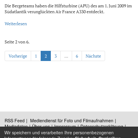
Die Bergeteams haben die Hilfsturbine (APU) des am 1. Juni 2009 im
Südatlantik verunglückten Air France A330 entdeckt.
Weiterlesen
Seite 2 von 6.
Vorherige
1
2
3
…
6
Nächste
RSS Feed
Mediendienst für Foto und Filmaufnahmen
Mediadaten
Über uns
Impressum
Datenschutzerklärung
Kontakt
Wir speichern und verarbeiten Ihre personenbezogenen