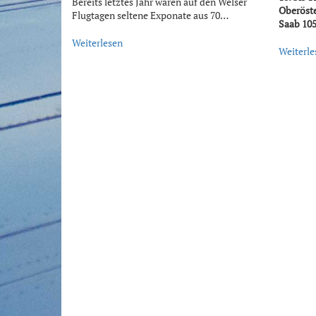
Bereits letztes Jahr waren auf den Welser
Oberöste
Flugtagen seltene Exponate aus 70…
Saab 10
Weiterlesen
Weiterle