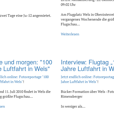
09:02 Uhr
Am Flugplatz Wels in Oberösterre
zwei Tage eine Ju-52 angemietet.
vergangenes Wochenende die grö
Flugschau…
Weiterlesen
e und morgen: "100
Interview: Flugtag 
 Luftfahrt in Wels"
Jahre Luftfahrt in W
dlich online: Fotoreportage "100
Jetzt endlich online: Fotoreportag
ftfahrt in Wels"
!
Jahre Luftfahrt in Wels"
!
d 11. Juli 2010 findet in Wels die
Bücker Formation über Wels - Fot
ig größte Flugschau…
Rimensberger
sen
In weniger als…