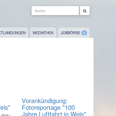
Suche
KTLANDUNGEN
MEDIATHEK
JOBBÖRSE
Vorankündigung:
els"
Fotoreportage "100
Jahre Luftfahrt in Wels"
 2010 /