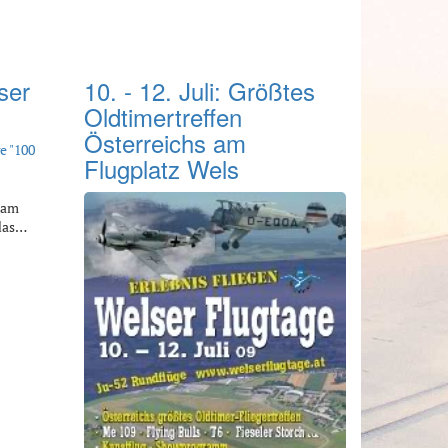
ser
10. - 12. Juli: Größtes
Oldtimertreffen
Österreichs am
e "100
Flugplatz Wels
d am
 das…