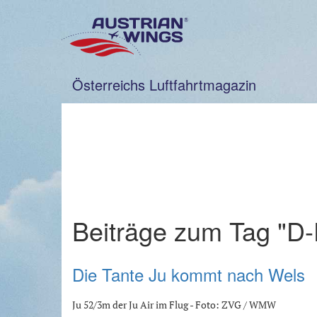
Zum
Inhalt
springen
Österreichs Luftfahrtmagazin
Beiträge zum Tag "
Die Tante Ju kommt nach Wels
Ju 52/3m der Ju Air im Flug - Foto: ZVG / WMW