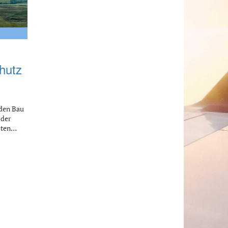
chutz
 den Bau
 der
loten…