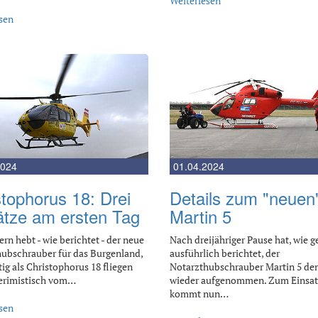
Weiterlesen
sen
2024
01.04.2024
stophorus 18: Drei
Details zum "neuen
ätze am ersten Tag
Martin 5
ern hebt - wie berichtet - der neue
Nach dreijähriger Pause hat, wie g
ubschrauber für das Burgenland,
ausführlich berichtet, der
tig als Christophorus 18 fliegen
Notarzthubschrauber Martin 5 den
terimistisch vom…
wieder aufgenommen. Zum Einsa
kommt nun…
sen