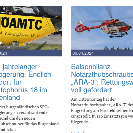
2024
06.04.2024
 jahrelanger
Saisonbilanz
ögerung: Endlich
Notarzthubschraub
ort für
„ARA-3“: Rettungs
stophorus 18 im
voll gefordert
enland
Am Ostermontag hat der
Notarzthubschrauber „ARA-3“ de
der burgenländischen SPÖ-
Flugrettung am Nassfeld seinen B
gierung zu verantwortende
eingestellt. In 116 Einsatztagen w
 rund um den neuen
fliegende…
ubschrauber für das Burgenland
endlich…