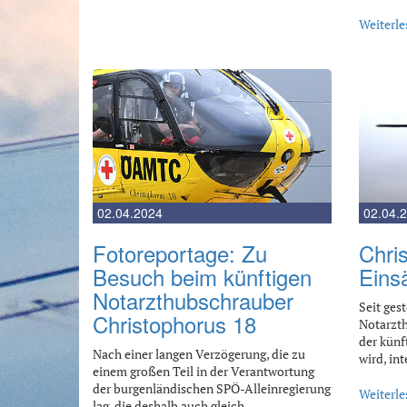
Weiterle
02.04.2024
02.04.
Fotoreportage: Zu
Chri
Besuch beim künftigen
Eins
Notarzthubschrauber
Seit gest
Christophorus 18
Notarzth
der künf
Nach einer langen Verzögerung, die zu
wird, in
einem großen Teil in der Verantwortung
der burgenländischen SPÖ-Alleinregierung
Weiterle
lag, die deshalb auch gleich…