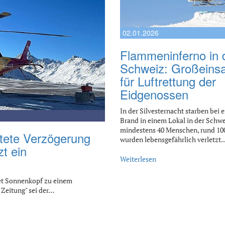
02.01.2026
Flammeninferno in 
Schweiz: Großeinsa
für Luftrettung der
Eidgenossen
In der Silvesternacht starben bei 
Brand in einem Lokal in der Schw
mindestens 40 Menschen, rund 100
stete Verzögerung
wurden lebensgefährlich verletzt
t ein
Weiterlesen
iet Sonnenkopf zu einem
 Zeitung" sei der…