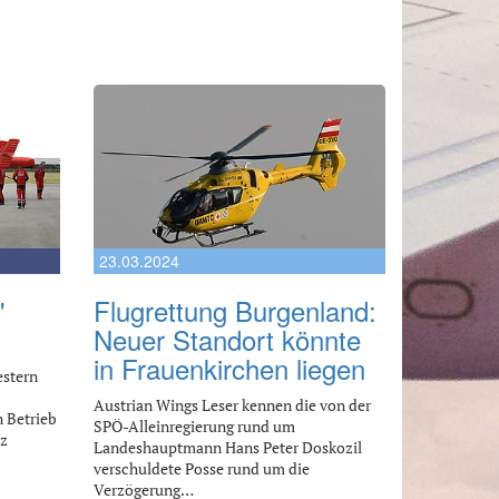
23.03.2024
"
Flugrettung Burgenland:
Neuer Standort könnte
in Frauenkirchen liegen
estern
Austrian Wings Leser kennen die von der
 Betrieb
SPÖ-Alleinregierung rund um
tz
Landeshauptmann Hans Peter Doskozil
verschuldete Posse rund um die
Verzögerung…