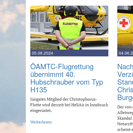
05.08.2024
04.06.
ÖAMTC-Flugrettung
Nach
übernimmt 40.
Verz
Hubschrauber vom Typ
Stand
H135
Chri
Burg
Jüngstes Mitglied der Christophorus-
Flotte wird derzeit bei HeliAir in Innsbruck
Der von 
eingerüstet.
Alleinre
Skandal
Weiterlesen
Notarzth
scheint 