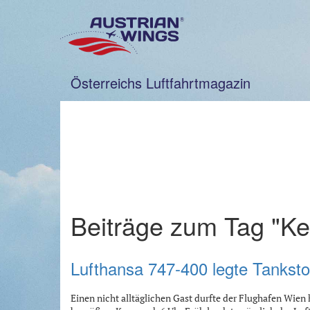
Zum
Inhalt
springen
Österreichs Luftfahrtmagazin
Beiträge zum Tag "Ke
Lufthansa 747-400 legte Tanksto
Einen nicht alltäglichen Gast durfte der Flughafen Wie