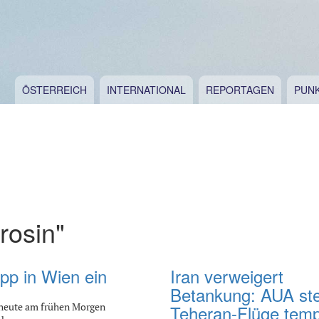
ÖSTERREICH
INTERNATIONAL
REPORTAGEN
PUN
rosin"
pp in Wien ein
Iran verweigert
Betankung: AUA stel
n heute am frühen Morgen
Teheran-Flüge temp