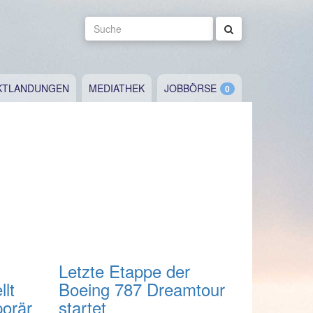
Suche
KTLANDUNGEN
MEDIATHEK
JOBBÖRSE
Letzte Etappe der
lt
Boeing 787 Dreamtour
orär
startet