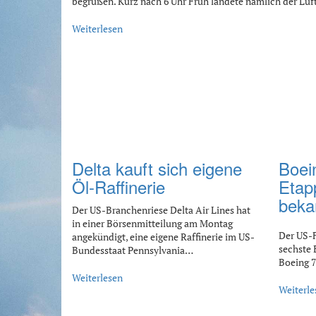
begrüßen. Kurz nach 6 Uhr Früh landete nämlich der Lu
Weiterlesen
Delta kauft sich eigene
Boei
Öl-Raffinerie
Etap
beka
Der US-Branchenriese Delta Air Lines hat
in einer Börsenmitteilung am Montag
Der US-F
angekündigt, eine eigene Raffinerie im US-
sechste 
Bundesstaat Pennsylvania…
Boeing 7
Weiterlesen
Weiterle