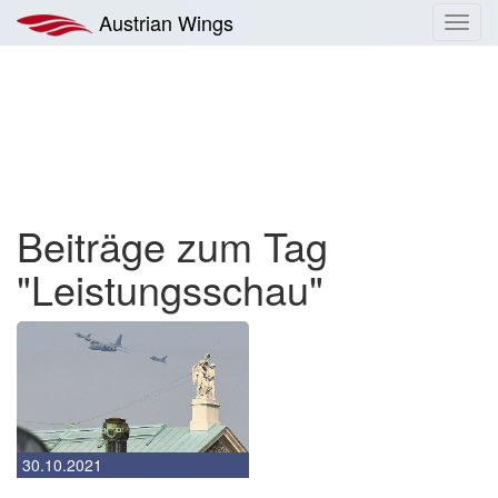
Zum
Austrian Wings
Toggl
Inhalt
navig
springen
Beiträge zum Tag
"Leistungsschau"
30.10.2021