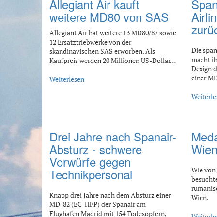
Allegiant Air kauft
Span
weitere MD80 von SAS
Airli
zurü
Allegiant Air hat weitere 13 MD80/87 sowie
12 Ersatztriebwerke von der
Die span
skandinavischen SAS erworben. Als
macht ih
Kaufpreis werden 20 Millionen US-Dollar…
Design d
einer M
Weiterlesen
Weiterle
Drei Jahre nach Spanair-
Meda
Absturz - schwere
Wie
Vorwürfe gegen
Wie von 
Technikpersonal
besuchte
rumänisc
Knapp drei Jahre nach dem Absturz einer
Wien.
MD-82 (EC-HFP) der Spanair am
Flughafen Madrid mit 154 Todesopfern,
Weiterle