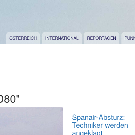
ÖSTERREICH
INTERNATIONAL
REPORTAGEN
PUN
D80"
Spanair-Absturz:
Techniker werden
angeklagt