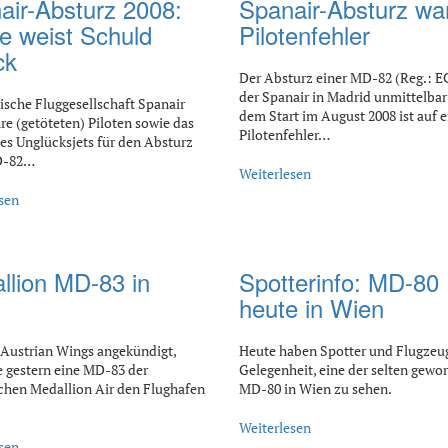
air-Absturz 2008:
Spanair-Absturz wa
ne weist Schuld
Pilotenfehler
ck
Der Absturz einer MD-82 (Reg.: 
der Spanair in Madrid unmittelba
ische Fluggesellschaft Spanair
dem Start im August 2008 ist auf 
re (getöteten) Piloten sowie das
Pilotenfehler…
es Unglücksjets für den Absturz
D-82…
Weiterlesen
sen
llion MD-83 in
Spotterinfo: MD-80
n
heute in Wien
Austrian Wings angekündigt,
Heute haben Spotter und Flugzeug
 gestern eine MD-83 der
Gelegenheit, eine der selten gewo
hen Medallion Air den Flughafen
MD-80 in Wien zu sehen.
Weiterlesen
sen