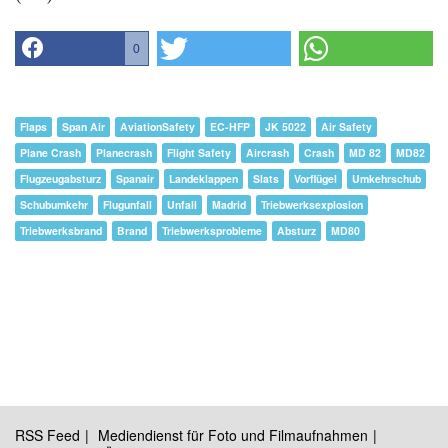
0
Flaps
Span Air
AviationSafety
EC-HFP
JK 5022
Air Safety
Plane Crash
Planecrash
Flight Safety
Aircrash
Crash
MD 82
MD82
Flugzeugabsturz
Spanair
Landeklappen
Slats
Vorflügel
Umkehrschub
Schubumkehr
Flugunfall
Unfall
Madrid
Triebwerksexplosion
Triebwerksbrand
Brand
Triebwerksprobleme
Absturz
MD80
RSS Feed
Mediendienst für Foto und Filmaufnahmen