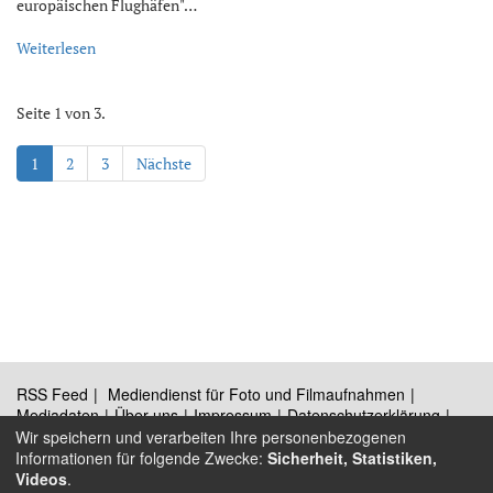
europäischen Flughäfen"…
Weiterlesen
Seite 1 von 3.
1
2
3
Nächste
RSS Feed
Mediendienst für Foto und Filmaufnahmen
Mediadaten
Über uns
Impressum
Datenschutzerklärung
Kontakt
Wir speichern und verarbeiten Ihre personenbezogenen
Informationen für folgende Zwecke:
Sicherheit, Statistiken,
Videos
.