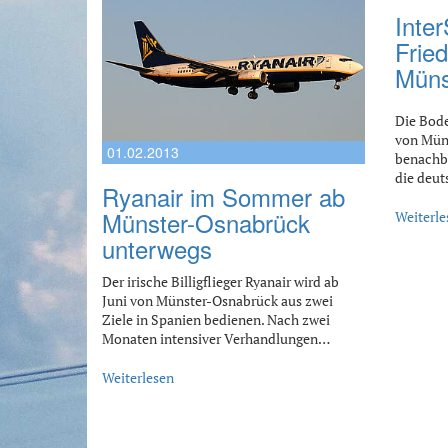
Inter
Fried
Müns
Die Bode
von Müns
01.02.2013
benachba
die deu
Ryanair im Sommer ab
Münster-Osnabrück
Weiterle
unterwegs
Der irische Billigflieger Ryanair wird ab
Juni von Münster-Osnabrück aus zwei
Ziele in Spanien bedienen. Nach zwei
Monaten intensiver Verhandlungen…
Weiterlesen