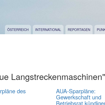
ÖSTERREICH
INTERNATIONAL
REPORTAGEN
PUN
eue Langstreckenmaschinen
rpläne des
AUA-Sparpläne:
Gewerkschaft und
Betriebsrat kündige