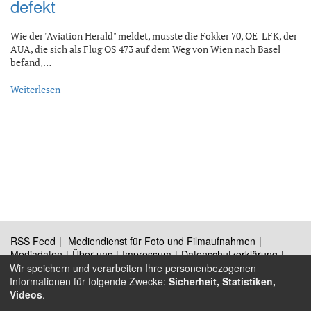
defekt
Wie der "Aviation Herald" meldet, musste die Fokker 70, OE-LFK, der
AUA, die sich als Flug OS 473 auf dem Weg von Wien nach Basel
befand,…
Weiterlesen
RSS Feed
Mediendienst für Foto und Filmaufnahmen
Mediadaten
Über uns
Impressum
Datenschutzerklärung
Kontakt
Wir speichern und verarbeiten Ihre personenbezogenen
Informationen für folgende Zwecke:
Sicherheit, Statistiken,
Videos
.