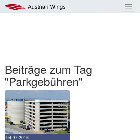
Zum
Austrian Wings
Toggl
Inhalt
navig
springen
Beiträge zum Tag
"Parkgebühren"
04.07.2016