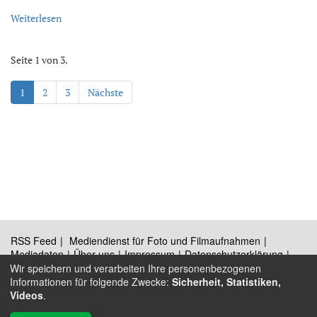
Weiterlesen
Seite 1 von 3.
1
2
3
Nächste
RSS Feed
Mediendienst für Foto und Filmaufnahmen
Mediadaten
Über uns
Impressum
Datenschutzerklärung
Kontakt
Wir speichern und verarbeiten Ihre personenbezogenen
Informationen für folgende Zwecke:
Sicherheit, Statistiken,
Videos
.